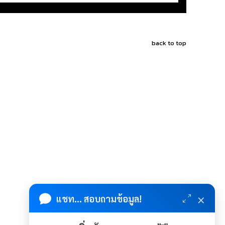
back to top
×
แชท... สอบถามข้อมูล!