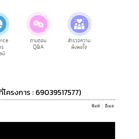
ถามตอบ
สำรวจความ
ผู้รับเบีย
ประเมินภา
Q&A
พึงพอใจ
ยังชีพ
ท้องถิ่น
ี่โครงการ : 69039517577)
พิมพ์
อีเมล