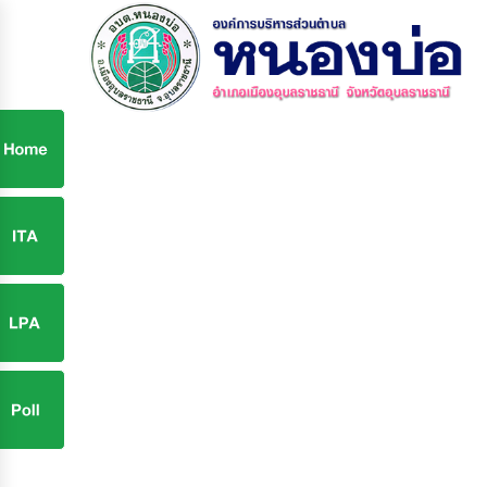
ก
9
9
จ