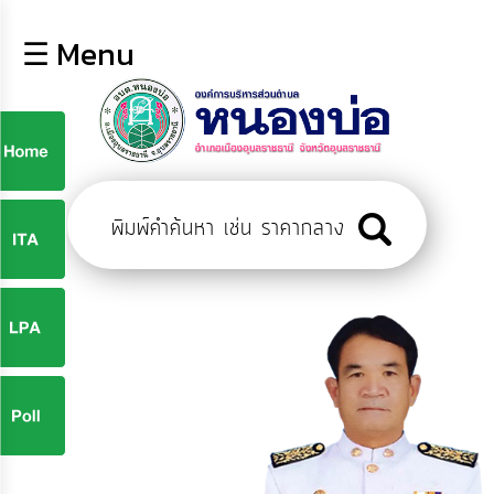
×
☰ Menu
lose
หน้า
หลัก
ข้อมูล
ก
พื้น
ฐาน
9
บุคลากร
ข่าว
ประชาสัมพันธ์
9
การ
ปฏิสัมพันธ์
ข้อมูล
จ
รับ
ฟัง