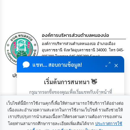
ดำเนิน
การ
เพื่อ
ป้องกัน
การ
ทุจริต
องค์การบริหารส่วนตำบลหนองบ่อ
มาตรการ
องค์การบริหารส่วนตำบลหนองบ่อ อำเภอเมือง
ส่ง
อุบลราชธานี จังหวัดอุบลราชธานี 34000. โทร 045-
เสริม
คุณธรรม
905280 โทรสาร 045-905280 Email
และ
×
saraban@nong-bo.go.th
แชท... สอบถามข้อมูล!
ความ
โปร่งใส
ประชาชน มีภูมิคุ้มกัน พึ่งพาตนเอง พอเพียง เป็นสุข
เริ่มต้นการสนทนา 👋
ร้อง
กรุณากรอกชื่อของคุณเพื่อเริ่มแชทกับเจ้าหน้าที่
เรียน
ร้อง
(เฉพาะในวันเวลาราชการ)
ทุกข์
เว็บไซต์นี้มีการใช้งานคุกกี้เพื่อให้ท่านสามารถใช้บริการได้อย่างต่อ
เนื่องและอำนวยความสะดวกในการใช้งานเว็บไซต์ รวมถึงช่วยให้
เราปรับปรุงการนำเสนอเนื้อหาให้ตรงตามความต้องการของท่าน
e-
เกี่ยวกับเรา
ติดต่อเรา
Service
โดยท่านสามารถศึกษารายละเอียดเพิ่มเติมได้จาก
ประกาศการใช้