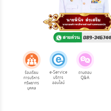
ความ
คิด
เห็น
แผน
ยุทธศาสตร์/
แผน
พัฒนา
การ
บริหาร/
พัฒนา
ทรัพยากร
บุคคล
e-Service
องเรียน
ร้องเรียน
ถามตอบ
สำ
บริการ
รทุจริต
การบริหาร
Q&A
ควา
การ
ออนไลน์
ทรัพยากร
พอ
บริหาร
บุคคล
งาน
การ
ส่ง