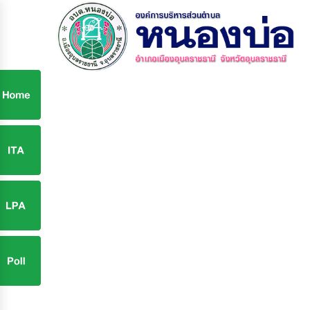
ก
9
9
จ