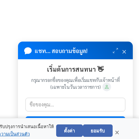
×
แชท... สอบถามข้อมูล!
เริ่มต้นการสนทนา 👋
กรุณากรอกชื่อของคุณเพื่อเริ่มแชทกับเจ้าหน้าที่
(เฉพาะในวันเวลาราชการ)
เกี่ยวกับเรา
ติดต่อเรา
เริ่มแชท
×
ขสิทธิ์ © 2026-2027 องค์การบริหารส่วนตำบลหนองบ่อ. ขอสงวนไว้
ปรับปรุงการนำเสนอเนื้อหาให้
ตั้งค่า
ยอมรับ
ซึ่งสิทธิทั้งหมดบนเว็บไซต์นี้. Power by
เว็บอุบลดอทคอม
ความเป็นส่วนตัว