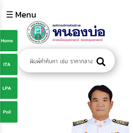
×
☰ Menu
lose
หน้า
หลัก
ข้อมูล
ก
พื้น
ฐาน
9
บุคลากร
ข่าว
ประชาสัมพันธ์
9
การ
ปฏิสัมพันธ์
ข้อมูล
จ
รับ
ฟัง