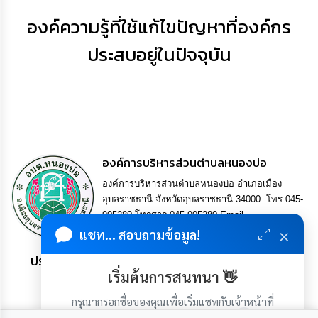
เสริม
ความ
องค์ความรู้ที่ใช้แก้ไขปัญหาที่องค์กร
โปร่งใส
ประสบอยู่ในปัจจุบัน
การ
จัด
ซื้อ
จัด
จ้าง
การ
องค์การบริหารส่วนตำบลหนองบ่อ
เงิน
การ
องค์การบริหารส่วนตำบลหนองบ่อ อำเภอเมือง
คลัง
อุบลราชธานี จังหวัดอุบลราชธานี 34000. โทร 045-
905280 โทรสาร 045-905280 Email
นโยบาย
×
saraban@nong-bo.go.th
แชท... สอบถามข้อมูล!
No
Gift
ประชาชน มีภูมิคุ้มกัน พึ่งพาตนเอง พอเพียง เป็นสุข
Policy
เริ่มต้นการสนทนา 👋
กรุณากรอกชื่อของคุณเพื่อเริ่มแชทกับเจ้าหน้าที่
การ
(เฉพาะในวันเวลาราชการ)