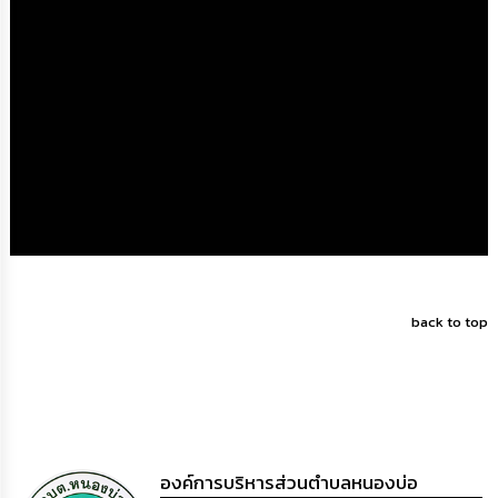
ดำเนิน
การ
เพื่อ
ป้องกัน
การ
ทุจริต
มาตรการ
ส่ง
เสริม
คุณธรรม
และ
ความ
โปร่งใส
back to top
ร้อง
เรียน
ร้อง
ทุกข์
e-
Service
องค์การบริหารส่วนตำบลหนองบ่อ