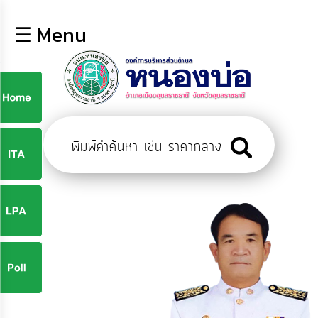
×
☰ Menu
lose
หน้า
หลัก
ข้อมูล
ก
พื้น
ฐาน
9
บุคลากร
ข่าว
ประชาสัมพันธ์
9
การ
ปฏิสัมพันธ์
ข้อมูล
จ
รับ
ฟัง