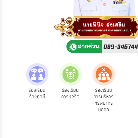
ความ
คิด
เห็น
แผน
ยุทธศาสตร์/
แผน
พัฒนา
การ
บริหาร/
พัฒนา
ทรัพยากร
บุคคล
e-Se
ฟังความ
ร้องเรียน
ร้องเรียน
ร้องเรียน
บริ
ิดเห็น
ร้องทุกข์
การทุจริต
การบริหาร
การ
ออน
ระชาชน
ทรัพยากร
บริหาร
บุคคล
งาน
การ
ส่ง