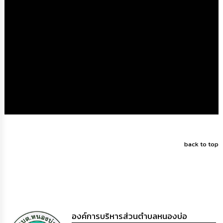
ดำเนิน
การ
เพื่อ
ป้องกัน
การ
ทุจริต
มาตรการ
ส่ง
เสริม
คุณธรรม
และ
ความ
โปร่งใส
back to top
ร้อง
เรียน
ร้อง
ทุกข์
e-
Service
องค์การบริหารส่วนตำบลหนองบ่อ