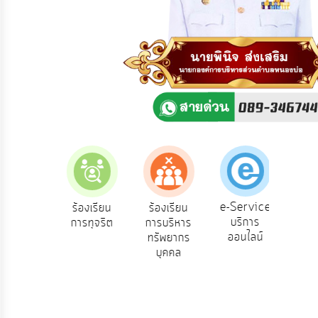
ความ
คิด
เห็น
แผน
ยุทธศาสตร์/
แผน
พัฒนา
การ
บริหาร/
พัฒนา
ทรัพยากร
บุคคล
e-Service
องเรียน
ร้องเรียน
ร้องเรียน
ถาม
บริการ
้องทุกข์
การทุจริต
การบริหาร
Q
การ
ออนไลน์
ทรัพยากร
บริหาร
บุคคล
งาน
การ
ส่ง