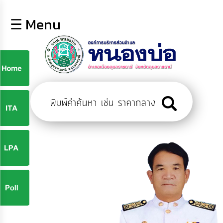
×
☰ Menu
lose
หน้า
หลัก
ข้อมูล
ก
พื้น
ฐาน
9
บุคลากร
ข่าว
ประชาสัมพันธ์
9
การ
ปฏิสัมพันธ์
ข้อมูล
จ
รับ
ฟัง