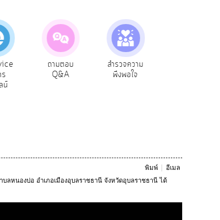
vice
ถามตอบ
สำรวจความ
ผู้รับเบีย
าร
Q&A
พึงพอใจ
ยังชีพ
ลน์
พิมพ์
อีเมล
ตำบลหนองบ่อ อำเภอเมืองอุบลราชธานี จังหวัดอุบลราชธานี ได้