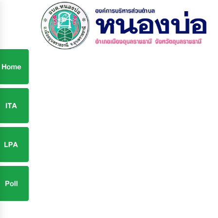
ก
9
9
จ