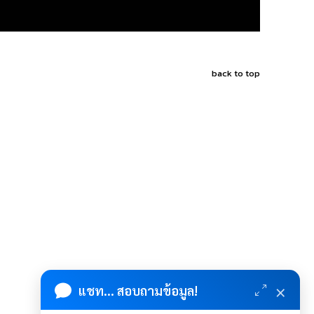
back to top
×
แชท... สอบถามข้อมูล!